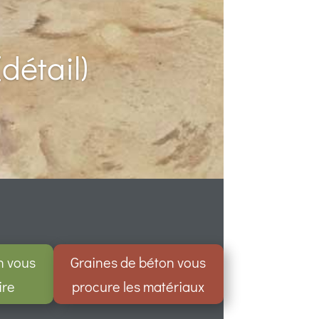
détail)
n vous
Graines de béton vous
ire
procure les matériaux