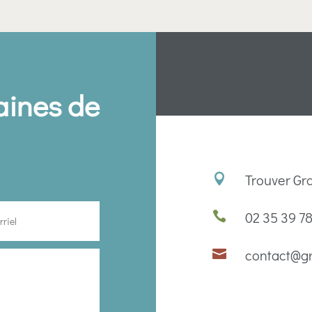
aines de
Trouver Gr

02 35 39 78

contact@gr
