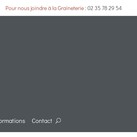
Pour nous joindre à la Graineterie :
02 35 78 29 54
ormations
Contact