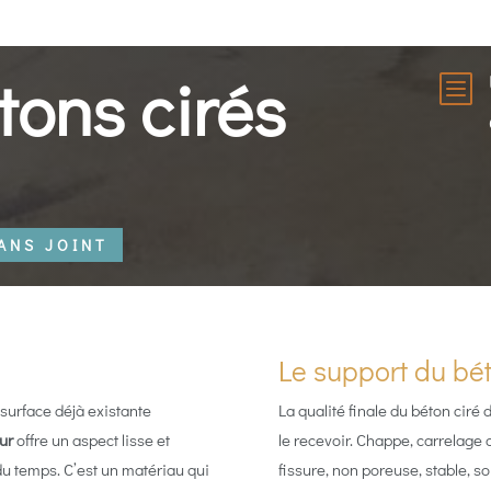
tons cirés
b
ANS JOINT
Le support du bét
 surface déjà existante
La qualité finale du béton ciré
eur
offre un aspect lisse et
le recevoir. Chappe, carrelage
 du temps. C’est un matériau qui
fissure, non poreuse, stable, so