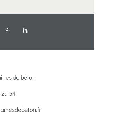
aines de béton
 29 54
ainesdebeton.fr