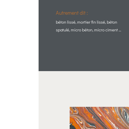
Autrement dit :
béton lissé, mortier fin lissé, béton
spatulé, micro béton, micro ciment …