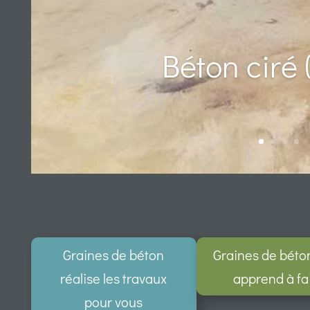
Béton ciré (
Graines de béton
Graines de béto
réalise les travaux
apprend à fa
pour vous