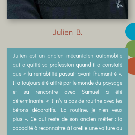
Julien B.
Julien est un ancien mécanicien automobile
qui a quitté sa profession quand il a constaté
que « la rentabilité passait avant l’humanité ».
Il a toujours été attiré par le monde du paysage
et sa rencontre avec Samuel a été
déterminante. « Il n’y a pas de routine avec les
bétons décoratifs. La routine, je n’en veux
plus ». Ce qui reste de son ancien métier : la
capacité à reconnaître à l’oreille une voiture au