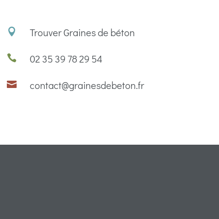
Trouver Graines de béton

02 35 39 78 29 54

contact@grainesdebeton.fr
