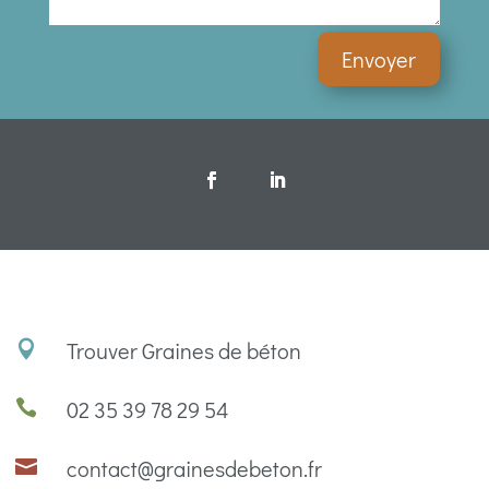
Envoyer
Trouver Graines de béton

02 35 39 78 29 54

contact@grainesdebeton.fr
