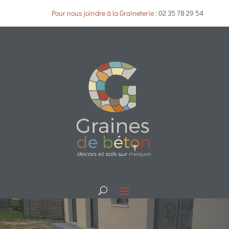
Pour nous joindre à la Graineterie :
02 35 78 29 54