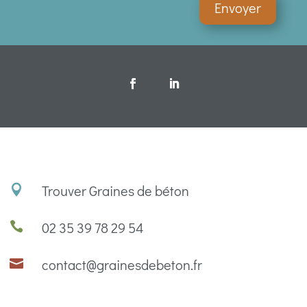
Envoyer
Trouver Graines de béton

02 35 39 78 29 54

contact@grainesdebeton.fr
