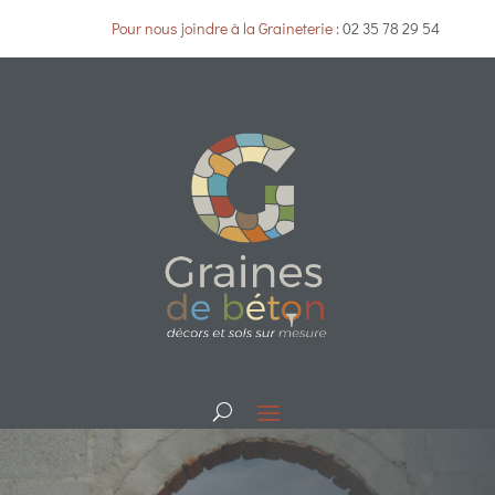
Pour nous joindre à la Graineterie :
02 35 78 29 54